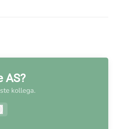
e AS?
ste kollega.
Logg inn