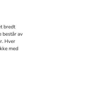
t bredt
e består av
r. Hver
nakke med