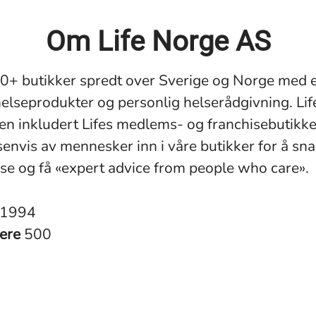
Om Life Norge AS
30+ butikker spredt over Sverige og Norge med e
helseprodukter og personlig helserådgivning. Lif
en inkludert Lifes medlems- og franchisebutikke
senvis av mennesker inn i våre butikker for å s
se ​​og få «expert advice from people who care».
1994
dere
500