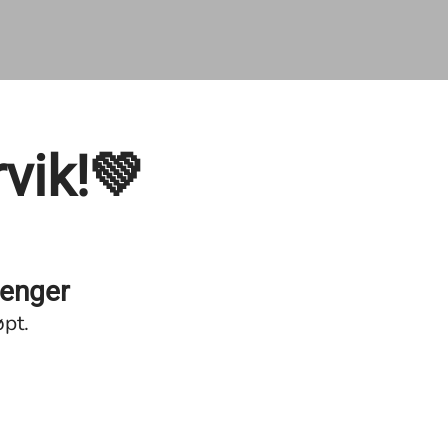
rvik!💚
lenger
øpt.