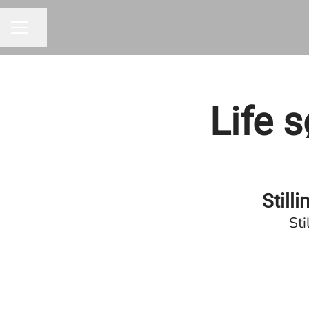
Del siden
KARRIEREMENY
Life s
Still
Sti